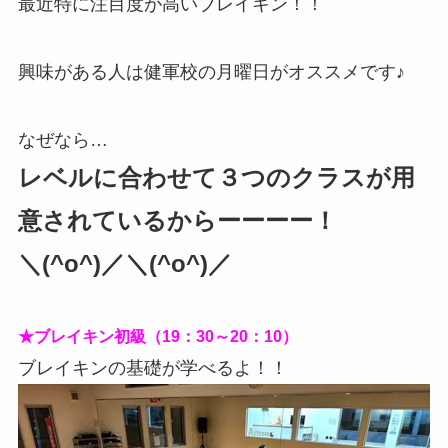
最近特に注目度が高いブレイキン！！
興味がある人は健軍校の月曜日がオススメです♪
なぜなら…
レベルに合わせて３つのクラスが用
意されているからーーーー！
＼(^o^)／＼(^o^)／
★ブレイキン初級（19：30～20：10）
ブレイキンの基礎が学べるよ！！