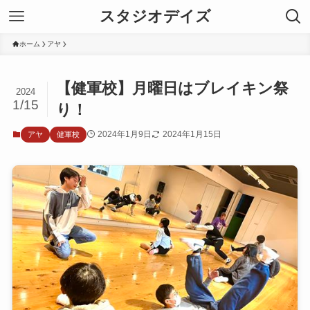
スタジオデイズ
ホーム
アヤ
【健軍校】月曜日はブレイキン祭
2024
1/15
り！
2024年1月9日
2024年1月15日
アヤ
健軍校