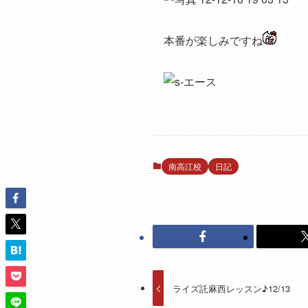
本番が楽しみですね
南高江校
日記
ライズ託麻西レッスン♪12/13